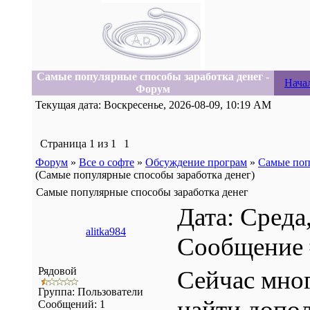
Самые популярные способы заработка денег -
Нача
Форум
Текущая дата: Воскресенье, 2026-08-09, 10:19 AM
Страница
1
из
1
1
Форум
»
Все о софте
»
Обсуждение програм
»
Самые поп
(Самые популярные способы заработка денег)
Самые популярные способы заработка денег
Дата: Среда,
alitka984
Сообщение
Рядовой
Сейчас мног
Группа: Пользователи
найти допо
Сообщений:
1