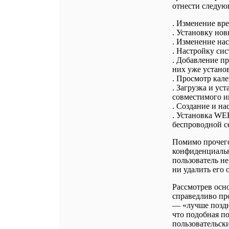
отнести следую
. Изменение вр
. Установку но
. Изменение нас
. Настройку си
. Добавление пр
них уже устано
. Просмотр кал
. Загрузка и у
совместимого и
. Создание и н
. Установка WEP
беспроводной с
Помимо прочего
конфиденциальн
пользователь не
ни удалить его 
Рассмотрев осно
справедливо про
— «лучше поздно
что подобная п
пользовательск