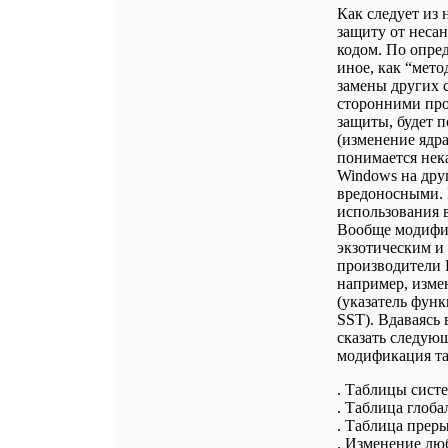
Как следует из 
защиту от неса
кодом. По опред
иное, как “мет
замены других с
сторонними про
защиты, будет п
(изменение ядра)
понимается нек
Windows на дру
вредоносными. 
использования 
Вообще модифик
экзотическим и
производители 
например, изме
(указатель функ
SST). Вдаваясь 
сказать следую
модификация та
. Таблицы систем
. Таблица глоба
. Таблица прерыв
. Изменение люб