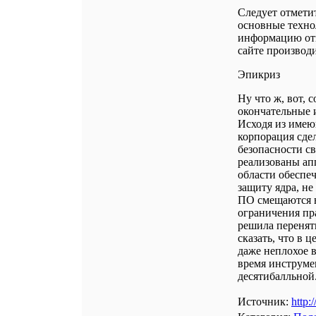
Следует отметит
основные техно
информацию отн
сайте производи
Эпикриз
Ну что ж, вот, 
окончательные 
Исходя из имею
корпорация сде
безопасности с
реализованы ап
области обеспеч
защиту ядра, н
ПО смещаются в
ограничения пра
решила перенят
сказать, что в 
даже неплохое 
время инструме
десятибалльной
Источник:
http: