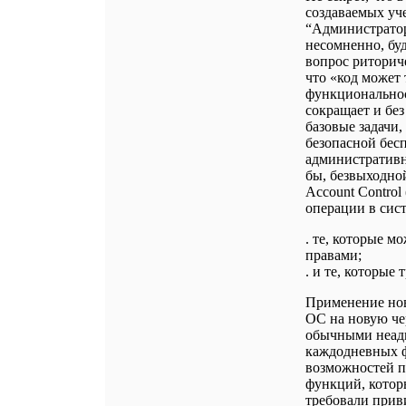
создаваемых уч
“Администраторы
несомненно, буд
вопрос риторич
что «код может 
функциональнос
сокращает и без
базовые задачи
безопасной бес
административн
бы, безвыходной
Account Control
операции в сист
. те, которые 
правами;
. и те, которые
Применение нов
ОС на новую чер
обычными неад
каждодневных ф
возможностей п
функций, котор
требовали прив