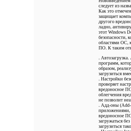
Нововведением 
следует из наз
Как это отмече
защищает компью
другого вредоно
ладно, антивиру
этот Windows De
безопасности, 
областями ОС, 
ПО. К таким от
. Автозагрузка.
программ, кото
образом, реализ
загрузиться вме
. Настройки бе
проверяет настр
вредоносное ПО
облегчения вре
не позволит не
. Адд-оны (Add-o
приложениями, 
вредоносное ПО 
загружаться без
загрузиться та