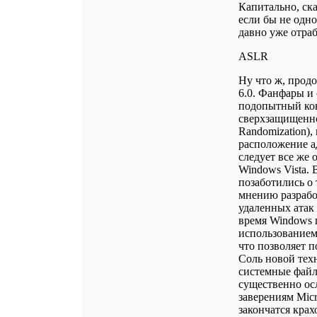
Капитально, ска
если бы не одн
давно уже отраб
ASLR
Ну что ж, прод
6.0. Фанфары и
подопытный кон
сверхзащищенно
Randomization),
расположение а
следует все же 
Windows Vista.
позаботились о
мнению разрабо
удаленных атак 
время Windows 
использованием
что позволяет п
Соль новой техн
системные файл
существенно ос
заверениям Micr
закончатся крах