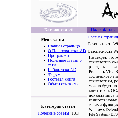
Каталог статей
Начало
Каталог
Главная страни
Меню сайта
Безопасность Wi
Главная страница
О Пользователях AD
Безопасность Wi
Программы
Не секрет, что 
Полезные статьи о
технологию x64
сети.
разрядные вариа
Библиотека AD
Premium, Vista B
Форум
софтверного ги
Гостевая книга
технологиям, ре
Обмен ссылками
можно будет по
клиентских ОС, 
показать миру 
являются новые 
такими функциям
Категории статей
Windows Defende
Полезные советы
[131]
File System (EFS