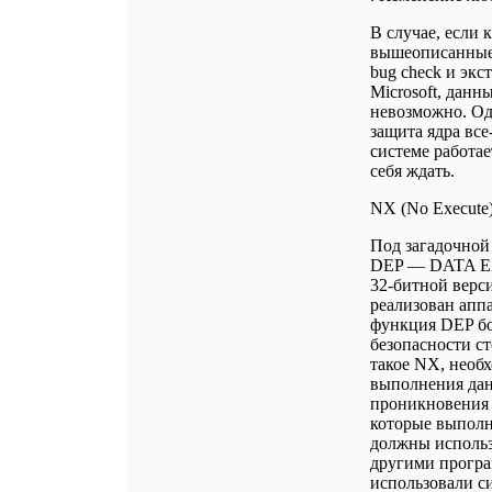
В случае, если
вышеописанные 
bug check и эк
Microsoft, дан
невозможно. Одн
защита ядра все
системе работае
себя ждать.
NX (No Execute
Под загадочной
DEP — DATA E
32-битной верс
реализован аппа
функция DEP бо
безопасности ст
такое NX, необ
выполнения дан
проникновения 
которые выполн
должны использ
другими програ
использовали с