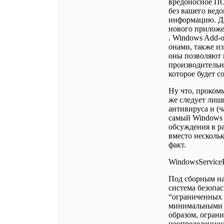
вредоносное ПО
без вашего вед
информацию. Да
нового приложе
. Windows Add-o
онами, также и
оны позволяют н
производительн
которое будет 
Ну что, проком
же следует лиш
антивируса и (ч
самый Windows D
обсуждения в ра
вместо несколь
факт.
WindowsService
Под сборным на
система безопа
“ограниченных с
минимальными п
образом, огран
неопределеннос