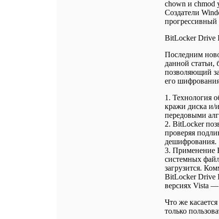
chown и chmod у
Создатели Windo
прогрессивный 
BitLocker Drive
Последним ново
данной статьи, 
позволяющий з
его шифрования
1. Технология 
кражи диска и/
передовыми ал
2. BitLocker по
проверяя подли
дешифрования.
3. Применение 
системных файл
загрузится. Ком
BitLocker Drive
версиях Vista 
Что же касается
только пользова