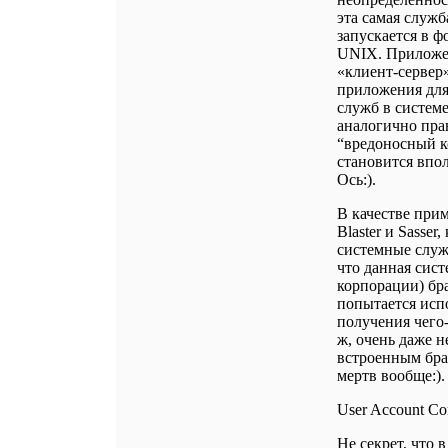
эта самая служб
запускается в 
UNIX. Приложе
«клиент-сервер»
приложения для
служб в системе
аналогично пра
“вредоносный ко
становится впол
Ось:).
В качестве прим
Blaster и Sasser
системные служ
что данная сис
корпорации) бр
попытается исп
получения чего-
ж, очень даже 
встроенным бра
мертв вообще:).
User Account Co
Не секрет, что