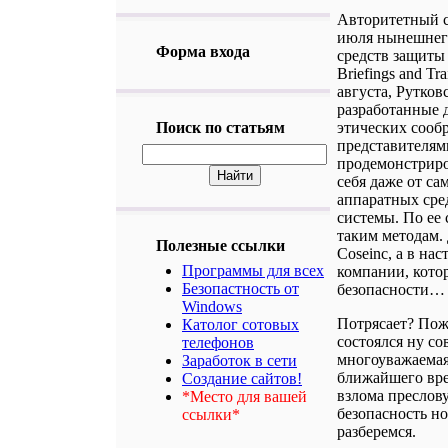
Авторитетный с
июля нынешнего
Форма входа
средств защиты
Briefings and Tr
августа, Рутков
разработанные д
Поиск по статьям
этических сооб
представителям
продемонстриро
себя даже от с
аппаратных сре
системы. По ее
таким методам.
Полезные ссылки
Coseinc, а в на
Программы для всех
компании, кото
Безопастность от
безопасности…
Windows
Потрясает? Пожа
Католог сотовых
состоялся ну со
телефонов
многоуважаемая 
Заработок в сети
ближайшего вр
Создание сайтов!
взлома преслову
*Место для вашей
безопасность но
ссылки*
разберемся.