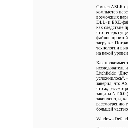
Смысл ASLR про
компьютер пере
возможных вари
DLL- и EXE-фай
как следствие 
что теперь суще
файлов произой
загрузке. Потр
технологии выв
на какой урове
Как прокоммент
исследователь и
Litchfield): “Д
усложнилось”, 
заверил, что A
что ж, рассмот
защиты NT 6.0 
закончено, и, к
рассмотрению т
большей частью
Windows Defend