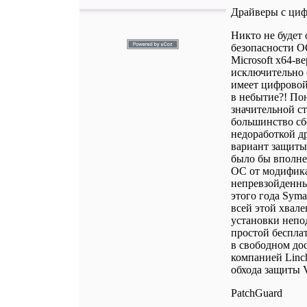
Драйверы с ци
Никто не будет 
безопасности ОС
Microsoft x64-в
исключительно 
имеет цифровой
в небытие?! По
значительной ст
большинство сб
недоработкой д
вариант защиты
было бы вполне
ОС от модификац
непревзойденны
этого года Syma
всей этой хвале
установки непо
простой беспла
в свободном до
компанией Linch
обхода защиты V
PatchGuard