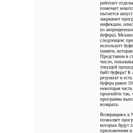
работает отдел
помечает некот
пытается запус
закрывает прог
инфекции, опис
из запрещенных
буфера). Механи
следующем: пре
использует буфе
памяти, котора
Представим в с
число, показыв
текущей процед
байт буфера? К
результат и ест
буфера равен 10
некоторая част
произойти так, 
программа выпо
возврата.
Возвращаясь к 
позволяет прог
которых будут х
приложениям и 