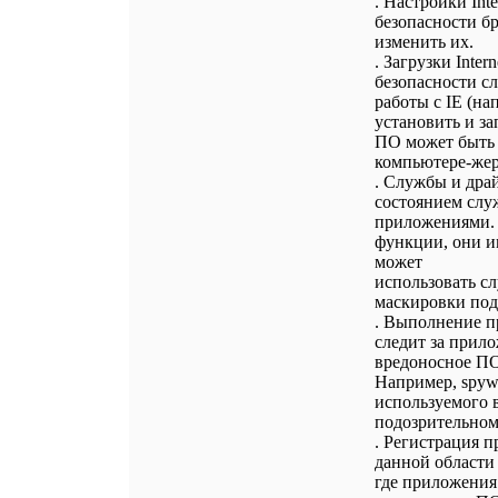
. Настройки Int
безопасности б
изменить их.
. Загрузки Inter
безопасности с
работы с IE (нап
установить и з
ПО может быть 
компьютере-жерт
. Службы и дра
состоянием слу
приложениями.
функции, они и
может
использовать сл
маскировки под
. Выполнение пр
следит за прил
вредоносное ПО
Например, spywa
используемого 
подозрительном
. Регистрация п
данной области
где приложения 