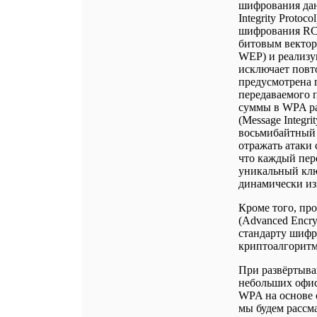
шифрования дан
Integrity Proto
шифрования RC 
битовым вектор
WEP) и реализу
исключает повт
предусмотрена 
передаваемого 
суммы в WPA ра
(Message Integr
восьмибайтный 
отражать атаки
что каждый пер
уникальный клю
динамически и
Кроме того, пр
(Advanced Encry
стандарту шифр
криптоалгоритм
При развёртыва
небольших офис
WPA на основе 
мы будем рассм