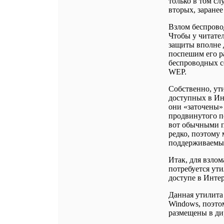
только в том слу
вторых, заранее
Взлом беспрово
Чтобы у читате
защиты вполне 
поспешим его р
беспроводных се
WEP.
Собственно, ути
доступных в Инт
они «заточены» 
продвинутого по
вот обычными п
редко, поэтому
поддерживаемы
Итак, для взлом
потребуется ути
доступе в Интер
Данная утилита 
Windows, поэтом
размещены в дир