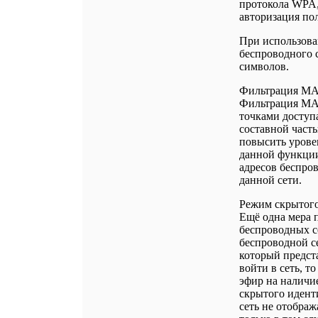
протокола WPA,
авторизация по
При использова
беспроводного 
символов.
Фильтрация MA
Фильтрация MAC
точками доступ
составной часть
повысить урове
данной функции
адресов беспро
данной сети.
Режим скрытого
Ещё одна мера 
беспроводных с
беспроводной с
который предста
войти в сеть, т
эфир на наличи
скрытого идент
сеть не отображ