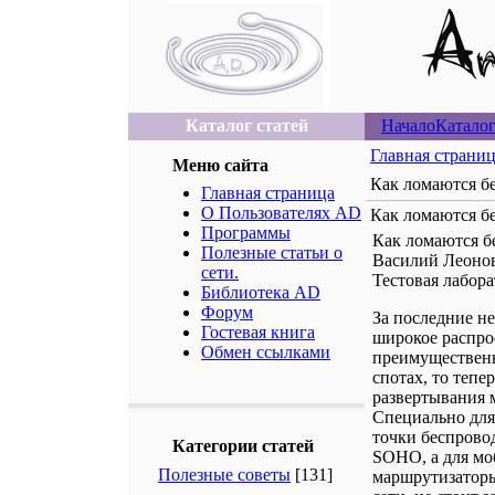
Каталог статей
Начало
Каталог
Главная страни
Меню сайта
Как ломаются бе
Главная страница
О Пользователях AD
Как ломаются бе
Программы
Как ломаются б
Полезные статьи о
Василий Леоно
сети.
Тестовая лабора
Библиотека AD
Форум
За последние н
Гостевая книга
широкое распрос
Обмен ссылками
преимущественн
спотах, то тепе
развертывания 
Специально для
точки беспрово
Категории статей
SOHO, а для мо
Полезные советы
[131]
маршрутизаторы