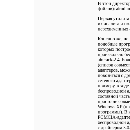
В этой директо
файлов): airodump
Первая утилита 
их анализа и по
перехваченных 
Конечно же, не 
подобные прогр
которых построе
произвольно бе
aircrack-2.4. Б
(список совмес
адаптеров, мож
повозиться с д
сетевого адапт
примеру, в ход
беспроводной ад
составной часть
просто не совм
Windows XP (пр
программы). В 
PCMCIA-адаптер
беспроводной ад
с драйвером 3.0.