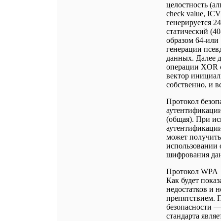
целостность (ал
check value, IC
генерируется 24
статический (4
образом 64-или
генерации псев
данных. Далее 
операции XOR с
вектор инициали
собственно, и в
Протокол безоп
аутентификации 
(общая). При и
аутентификации,
может получить
использовании 
шифрования да
Протокол WPA
Как будет показ
недостатков и 
препятствием. 
безопасности — 
стандарта явля