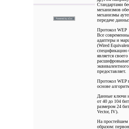
Стандартами бе
механизмов обе
механизмы ауте
передаче данны
Протокол WEP
Все современны
адаптеры и мар
(Wired Equivale
спецификацию б
является своего
расшифровывает
эквивалентного
предоставляет.
Протокол WEP п
основе алгоритм
Данные ключи 
от 40 до 104 б
размером 24 бит
Vector, IV).
На простейшем
образом: перво