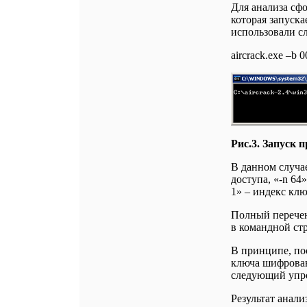
Для анализа сфо
которая запуска
использовали с
aircrack.exe –b 0
Рис.3. Запуск 
В данном случае
доступа, «-n 64
1» – индекс ключ
Полный перечен
в командной стр
В принципе, по
ключа шифровани
следующий упрощ
Результат анали