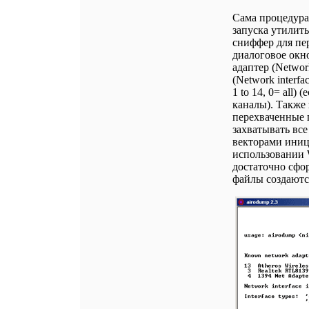
Сама процедура
запуска утилиты
сниффер для пер
диалоговое окно
адаптер (Network
(Network interfa
1 to 14, 0= all)
каналы). Также 
перехваченные п
захватывать все
векторами иници
использовании 
достаточно сфор
файлы создаются