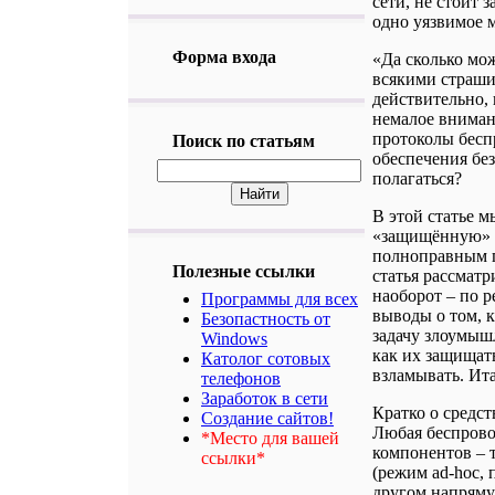
сети, не стоит 
одно уязвимое м
Форма входа
«Да сколько мож
всякими страши
действительно,
немалое внимани
протоколы бесп
Поиск по статьям
обеспечения бе
полагаться?
В этой статье м
«защищённую» б
полноправным п
Полезные ссылки
статья рассматр
наоборот – по р
Программы для всех
выводы о том, 
Безопастность от
задачу злоумышл
Windows
как их защищать
Католог сотовых
взламывать. Ит
телефонов
Заработок в сети
Кратко о средс
Создание сайтов!
Любая беспрово
*Место для вашей
компонентов – 
ссылки*
(режим ad-hoc,
другом напрямую