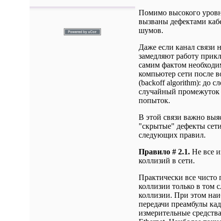
Помимо высокого уровня
вызваны дефектами кабе
шумов.
Даже если канал связи 
замедляют работу прикл
самим фактом необходим
компьютер сети после 
(backoff algorithm): до
случайный промежуток
попыток.
В этой связи важно выя
"скрытые" дефекты сети
следующих правил.
Правило # 2.1.
Не все и
коллизий в сети.
Практически все чисто
коллизии только в том с
коллизии. При этом наи
передачи преамбулы кадр
измерительные средства