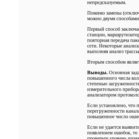
непредсказуемым.
Помимо замены (отключ
можно двумя способами
Первый способ заключае
станции, маршрутизато
повторная передача пак
сети. Некоторые анализ
выполняя анализ трассы
Вторым способом являет
Выводы.
Основная зада
повышенного числа кол
степенью загруженности
измерительного прибора
анализатором протоколо
Если установлено, что 
перегруженности канала
повышенное число ошиб
Если не удается выявит
появлением ошибок, то 
проверьте уровень шума