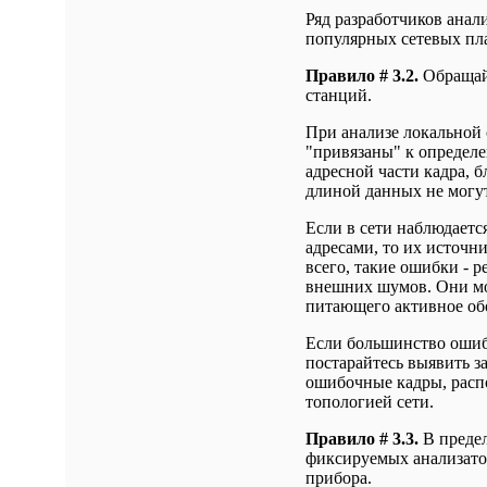
Ряд разработчиков анал
популярных сетевых пла
Правило # 3.2.
Обращай
станций.
При анализе локальной 
"привязаны" к определ
адресной части кадра, 
длиной данных не могу
Если в сети наблюдаетс
адресами, то их источни
всего, такие ошибки - 
внешних шумов. Они мо
питающего активное об
Если большинство ошиб
постарайтесь выявить 
ошибочные кадры, распо
топологией сети.
Правило # 3.3.
В предел
фиксируемых анализатор
прибора.