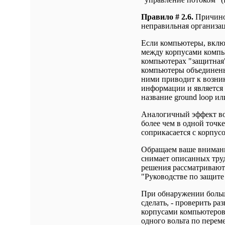
Правило # 2.6.
Причиной
неправильная организац
Если компьютеры, включ
между корпусами компь
компьютерах "защитная
компьютеры объединены
ними приводит к возник
информации и является 
название ground loop или
Аналогичный эффект воз
более чем в одной точке
соприкасается с корпус
Обращаем ваше внимание
снимает описанных тру
решения рассматриваютс
"Руководстве по защите 
При обнаружении большо
сделать, - проверить р
корпусами компьютеров.
одного вольта по переме