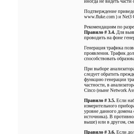
иногда не видеть части
Подтверждение приведе
www.fluke.com ) и Net3 
Рекомендациям по разр
Правило # 3.4.
Для выяв
проводить на фоне гене
Генерация трафика позв
проявления. Трафик дол
способствовать образова
При выборе анализатора
следует обратить прежд
функцию генерации тра
частности, в анализатор
Cinco (ныне Network Asso
Правило # 3.5.
Если наб
измерительного прибора
уровне данного домена 
источника). В противно
выше) или в другом, см
Правило # 3.6.
Если дол