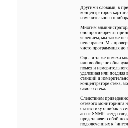
Другими словами, в пре
концентраторов картина
измерительного прибор
Многим администраторам
оно противоречит прин
явлением, мы также не 
неисправен. Мы провер
чисто программных до п
Одна и та же помеха м
или вообще не обнаружи
помех и измерительного
удаленная или поздняя
станций и измерительн
концентраторе стека, м
самого стека.
Следствием приведенног
сетевого мониторинга н
статистику ошибок в се
агент SNMP всегда следи
представляет собой нес
подключенных к "интел