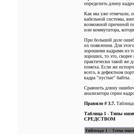
определить длину кадр
Как мы уже отмечали, о
кабельной системы, вн
возможной причиной по
или коммутатора, котор
При большой доле ошиб
их появления. Для этог
хорошими кадрами из т
хороших, то это, скорее
практически такой же д
помеха. Если же испорч
всего, в дефектном пор
кадра "пустые" байты.
Сравнить длину ошибоч
анализатора серии кадр
Правило # 3.7.
Таблица 
Таблица 1 - Типы о
СРЕДСТВОМ