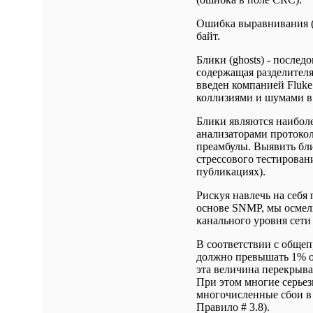
Ошибка выравнивания (al
байт.
Блики (ghosts) - послед
содержащая разделителя
введен компанией Fluk
коллизиями и шумами в 
Блики являются наибол
анализаторами протокол
преамбулы. Выявить бл
стрессового тестирован
публикациях).
Рискуя навлечь на себя
основе SNMP, мы осмели
канального уровня сети
В соответствии с общеп
должно превышать 1% от
эта величина перекрыва
При этом многие серье
многочисленные сбои в 
Правило # 3.8).