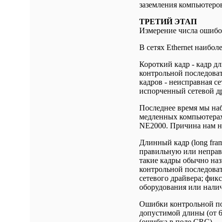
заземления компьютеро
ТРЕТИЙ ЭТАП
Измерение числа ошибок
В сетях Ethernet наибо
Короткий кадр - кадр д
контрольной последова
кадров - неисправная с
испорченный сетевой д
Последнее время мы на
медленных компьютерах
NE2000. Причина нам н
Длинный кадр (long fra
правильную или неправ
такие кадры обычно наз
контрольной последоват
сетевого драйвера; фик
оборудования или нали
Ошибки контрольной по
допустимой длины (от 6
(ошибка в поле CRC).