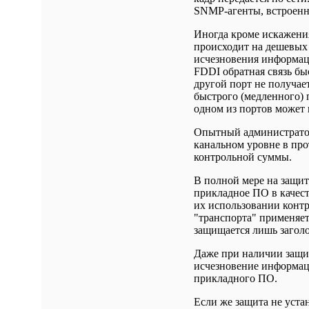
SNMP-агенты, встроенны
Иногда кроме искажени
происходит на дешевых 
исчезновения информаци
FDDI обратная связь быс
другой порт не получа
быстрого (медленного) 
одном из портов может 
Опытный администратор
канальном уровне в пр
контрольной суммы.
В полной мере на защит
прикладное ПО в качест
их использовании контр
"транспорта" применяет
защищается лишь заголо
Даже при наличии защи
исчезновение информац
прикладного ПО.
Если же защита не уста