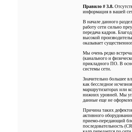
Правило # 3.8.
Отсутств
информация в вашей сет
В начале данного разде
работу сети сильно пре
передача кадров. Благода
высокой производитель
оказывает существенно
Мы очень редко встреча
(канального и физическ
прикладного ПО. В осн
системы сети.
Значительно большее вл
как бесследное исчезно
маршрутизаторах или к
нижних уровней. Мы уп
данные еще не оформлен
Причина таких дефектов
активного оборудования
приемо-передающий бло
последовательность (C
кадр передается по сети