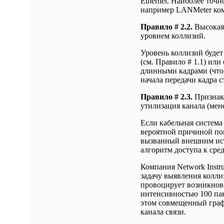
Ethernet. Наиболее то
например LANMeter ком
Правило # 2.2.
Высокая 
уровнем коллизий.
Уровень коллизий будет
(см. Правило # 1.1) ил
длинными кадрами (что 
начала передачи кадра 
Правило # 2.3.
Признако
утилизация канала (мен
Если кабельная система
вероятной причиной по
вызванный внешним ист
алгоритм доступа к сре
Компания Network Instr
задачу выявления колли
провоцирует возникнове
интенсивностью 100 пак
этом совмещенный графи
канала связи.