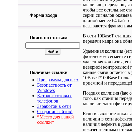
коллизию, передающая с
чтобы все остальные ст
Форма входа
серии сигналов оказыва
длиной менее 64 байт с
называются фрагментами (
В сети 10BaseT станция
Поиск по статьям
передачи кадра она обн
Удаленная коллизия (remo
физическом сегменте сет
удаленная коллизия, ес
неверной контрольной 
Полезные ссылки
канале связи остается в
10BaseT/100BaseT показ
Программы для всех
приемной и передающей 
Безопастность от
Windows
Поздняя коллизия (late c
Католог сотовых
того, как станция перед
телефонов
коллизии часто фиксир
Заработок в сети
Создание сайтов!
Если выявление локальн
*Место для вашей
наличии в сети дефекто
ссылки*
наличия дефекта в доме
некачественным сетевы