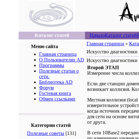
Каталог статей
Начало
Каталог статей
Главная страница
»
Ката
Меню сайта
Искусство диагностики 
Главная страница
О Пользователях AD
Искусство диагностики 
Программы
Второй ЭТАП
Полезные статьи о
Измерение числа коллиз
сети.
Библиотека AD
Если две станции домен
Форум
возникает коллизия. Ко
Гостевая книга
Обмен ссылками
Местная коллизия (local
измерительное устройст
когда источник передач
для сети на основе вито
от друга.
Категории статей
В сети 10Base2 передаю
Полезные советы
[131]
по изменению уровня на