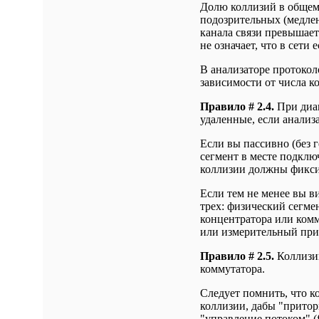
Долю коллизий в общем 
подозрительных (медлен
канала связи превышает 
не означает, что в сети е
В анализаторе протокол
зависимости от числа к
Правило # 2.4.
При диаг
удаленные, если анализа
Если вы пассивно (без 
сегмент в месте подклю
коллизии должны фикси
Если тем не менее вы в
трех: физический сегме
концентратора или комм
или измерительный приб
Правило # 2.5.
Коллизии
коммутатора.
Следует помнить, что 
коллизии, дабы "притор
"управление потоком" (fl