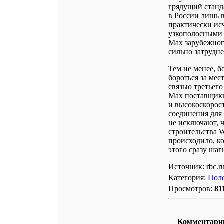
грядущий станд
в России лишь в
практически ис
узкополосными 
Max зарубежног
сильно затрудне
Тем не менее, 
бороться за мес
связью третьего
Max поставщики
и высокоскорос
соединения для
не исключают, 
строительства W
происходило, ко
этого сразу ша
Источник: rbc.r
Категория:
Поле
Просмотров:
81
Комментари