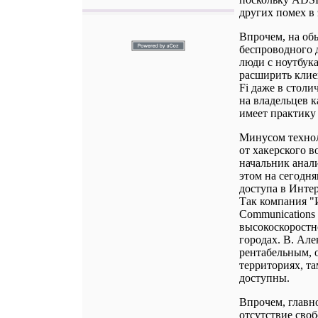
других помех в 
Впрочем, на об
беспроводного 
люди с ноутбука
расширить клие
Fi даже в столи
на владельцев к
имеет практику 
Минусом технол
от хакерского в
начальник анал
этом на сегодн
доступа в Интер
Так компания "
Communications
высокоскоростн
городах. В. Але
рентабельным, о
территориях, т
доступны.
Впрочем, главн
отсутствие своб