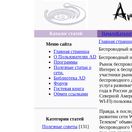
Каталог статей
Начало
Каталог
Главная страни
Меню сайта
Беспроводный и
Главная страница
О Пользователях AD
Беспроводный и
Программы
Рынок беспрово
Полезные статьи о
Интерес к бесп
сети.
участники рынк
Библиотека AD
беспроводного д
Форум
услуга развива
Гостевая книга
года в России д
Обмен ссылками
Северной Амери
WI-FI) пользов
Правда, в посл
развитии сети W
Категории статей
Телеком" объяв
Полезные советы
[131]
беспроводного 