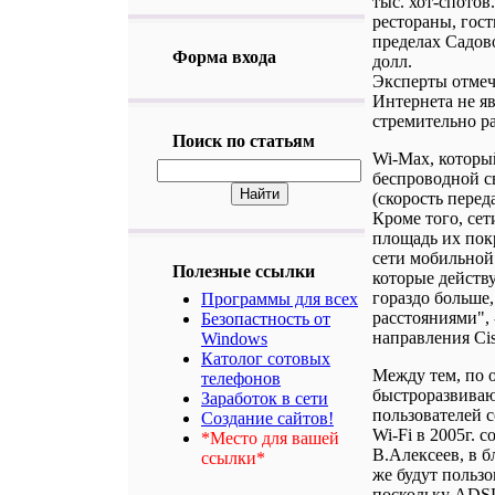
тыс. хот-спотов
рестораны, гос
пределах Садово
Форма входа
долл.
Эксперты отмеч
Интернета не яв
стремительно р
Поиск по статьям
Wi-Max, который
беспроводной с
(скорость перед
Кроме того, сет
площадь их пок
сети мобильной 
Полезные ссылки
которые действ
гораздо больше,
Программы для всех
расстояниями", 
Безопастность от
направления Cis
Windows
Католог сотовых
Между тем, по о
телефонов
быстроразвиваю
Заработок в сети
пользователей 
Создание сайтов!
Wi-Fi в 2005г. 
*Место для вашей
В.Алексеев, в 
ссылки*
же будут польз
поскольку ADSL 