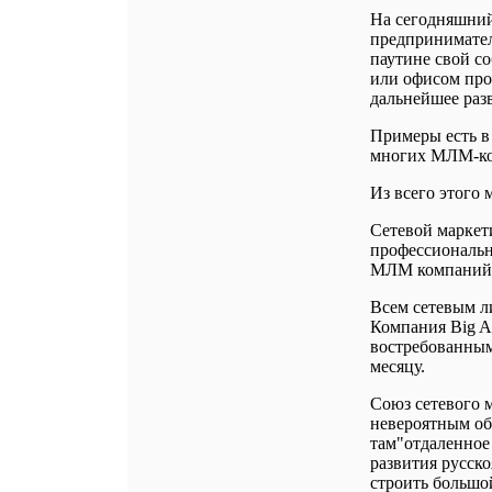
На сегодняшний
предпринимател
паутине свой со
или офисом прос
дальнейшее разв
Примеры есть 
многих МЛМ-ко
Из всего этого
Сетевой маркет
профессиональн
МЛМ компаний 
Всем сетевым л
Компания Big Ap
востребованным 
месяцу.
Союз сетевого м
невероятным об
там"отдаленное
развития русск
строить большо