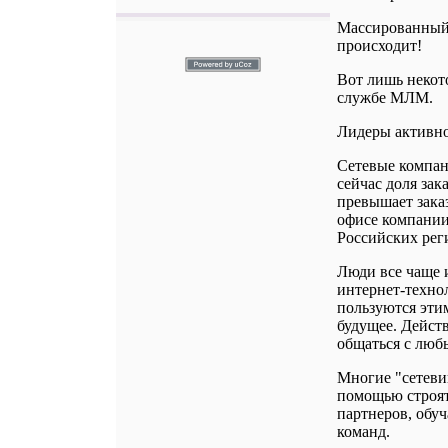
Массированный 
происходит!
Вот лишь некот
службе МЛМ.
Лидеры активно
Сетевые компан
сейчас доля за
превышает зака
офисе компании 
Российских рег
Люди все чаще 
интернет-технол
пользуются этим
будущее. Действ
общаться с люб
Многие "сетеви
помощью строят
партнеров, обу
команд.