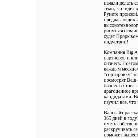
начали делать с
теми, кто идет 
Рунете произой
предлагающих и
высокотехнолог
ринуться осваи
будет Прорывом
индустрии!
Компания Big A
партнеров и кл
бизнесу. Поэтом
каждым месяцем
"сортировку" п
посмотрят Ваш с
бизнес и стоит 
драгоценное вр
кандидатами. Вы
изучил все, что
Ваш сайт расска
365 дней в год
иметь собствен
раскручивать са
поможет вывест