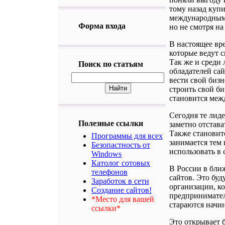
тому назад купи
международными
Форма входа
но не смотря на
В настоящее вр
которые ведут с
Так же и среди
Поиск по статьям
обладателей са
вести свой бизн
строить свой би
становится ме
Сегодня те лид
Полезные ссылки
заметно отстава
Также становитс
Программы для всех
занимается тем
Безопастность от
использовать в 
Windows
Католог сотовых
В России в ближ
телефонов
сайтов. Это буд
Заработок в сети
организации, к
Создание сайтов!
предпринимател
*Место для вашей
стараются начин
ссылки*
Это открывает 