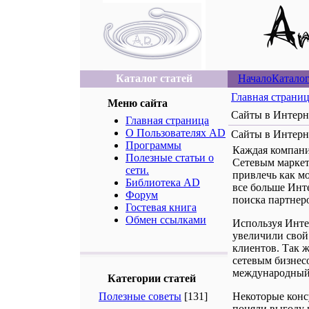
Каталог статей
Начало
Каталог
Главная страни
Меню сайта
Сайты в Интерн
Главная страница
О Пользователях AD
Сайты в Интерн
Программы
Каждая компани
Полезные статьи о
Сетевым маркет
сети.
привлечь как м
Библиотека AD
все больше Инт
Форум
поиска партнеро
Гостевая книга
Обмен ссылками
Используя Инте
увеличили свой
клиентов. Так 
сетевым бизнес
международный 
Категории статей
Полезные советы
[131]
Некоторые консу
поняли выгоду и