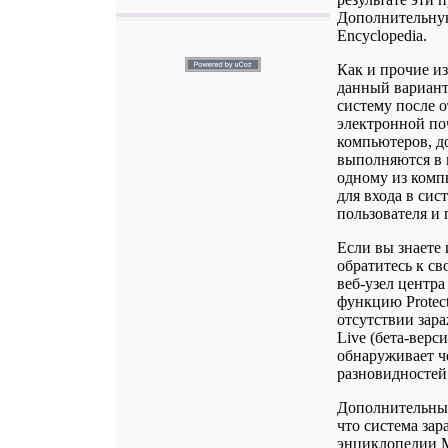
Дополнительную
Encyclopedia.
Как и прочие и
данный вариант 
систему после 
электронной по
компьютеров, д
выполняются в к
одному из комп
для входа в си
пользователя и 
Если вы знаете 
обратитесь к с
веб-узел центра
функцию Protect
отсутствии зар
Live (бета-вер
обнаруживает ч
разновидностей
Дополнительные 
что система зар
энциклопедии M