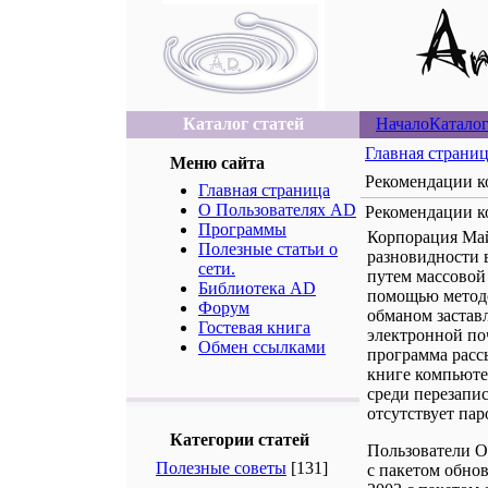
Каталог статей
Начало
Каталог
Главная страни
Меню сайта
Рекомендации к
Главная страница
О Пользователях AD
Рекомендации к
Программы
Корпорация Май
Полезные статьи о
разновидности 
сети.
путем массовой
Библиотека AD
помощью метод
Форум
обманом застав
Гостевая книга
электронной по
Обмен ссылками
программа расс
книге компьюте
среди перезапи
отсутствует пар
Категории статей
Пользователи О
Полезные советы
[131]
с пакетом обнов