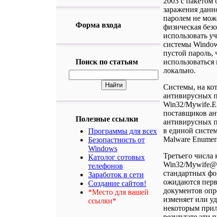
2003 с пакетом
заражения данн
паролем не може
Форма входа
физическая без
использовать у
системы Window
пустой пароль,
Поиск по статьям
использоваться 
локально.
Системы, на ко
антивирусных п
Win32/Mywife.
поставщиков ан
Полезные ссылки
антивирусных п
в единой сист
Программы для всех
Malware Enumer
Безопастность от
Windows
Третьего числа
Католог сотовых
Win32/Mywife@
телефонов
стандартных фор
Заработок в сети
ожидаются пер
Создание сайтов!
документов опр
*Место для вашей
изменяет или уд
ссылки*
некоторым прил
результате эти 