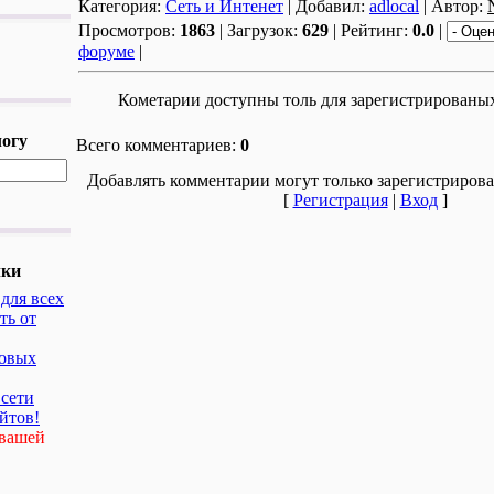
Категория:
Сеть и Интенет
| Добавил:
adlocal
| Автор:
Просмотров:
1863
| Загрузок:
629
| Рейтинг:
0.0
|
форуме
|
Кометарии доступны толь для зарегистрированы
логу
Всего комментариев:
0
Добавлять комментарии могут только зарегистрирова
[
Регистрация
|
Вход
]
лки
для всех
ть от
товых
 сети
йтов!
 вашей