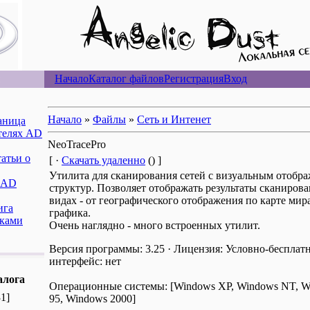
ы
Начало
Каталог файлов
Регистрация
Вход
Начало
»
Файлы
»
Сеть и Интенет
аница
телях AD
NeoTracePro
атьи о
[ ·
Скачать удаленно
() ]
Утилита для сканирования сетей с визуальным отоб
 AD
структур. Позволяет отображать результаты сканирова
видах - от географического отображения по карте мир
ига
графика.
ками
Очень наглядно - много встроенных утилит.
Версия программы: 3.25 · Лицензия: Условно-бесплатн
интерфейс: нет
алога
Операционные системы: [Windows XP, Windows NT, W
31]
95, Windows 2000]