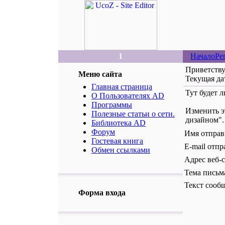
1
Начало
Ре
Приветств
Меню сайта
Текущая да
Главная страница
Тут будет 
О Пользователях AD
Программы
Изменить э
Полезные статьи о сети.
дизайном".
Библиотека AD
Форум
Имя отпра
Гостевая книга
E-mail отп
Обмен ссылками
Адрес веб-с
Тема письм
Текст сооб
Форма входа